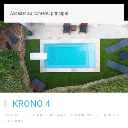
Accéder au contenu principal
KRONO 4
PISCINE
COQUE - ALLIANCE PISCINES®
À BLOC
FILTRANT