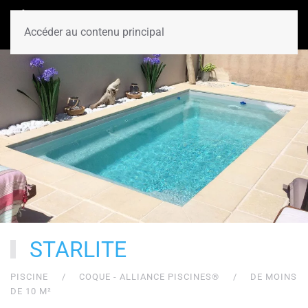
Accéder au contenu principal
STARLITE
PISCINE
COQUE - ALLIANCE PISCINES®
DE MOINS
DE 10 M²