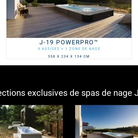
J-19 POWERPRO™
4 ASSISES + 1 ZONE DE NAGE
558 X 234 X 134 CM
ections exclusives de spas de nage