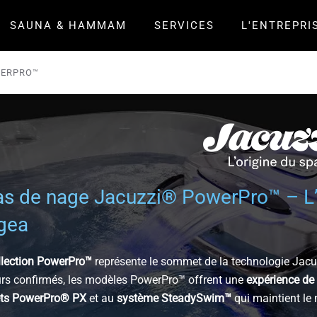
SAUNA & HAMMAM
SERVICES
L'ENTREPRI
WERPRO™
s de nage Jacuzzi® PowerPro™ – L’
gea
llection PowerPro™
représente le sommet de la technologie Jacu
rs confirmés, les modèles PowerPro™ offrent une
expérience de 
ets PowerPro® PX
et au
système SteadySwim™
qui maintient le