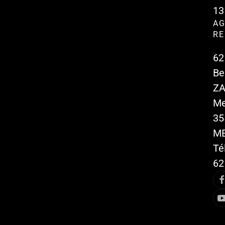
13
AG
RE
62
Be
ZA
Me
35
M
Tél
62