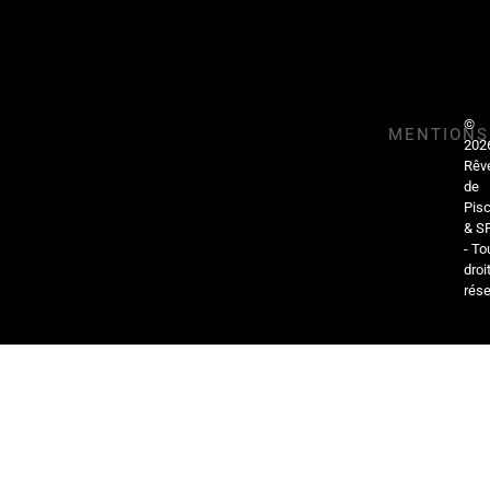
©
MENTIONS
202
Rêv
de
Pisc
& S
- To
droi
rése