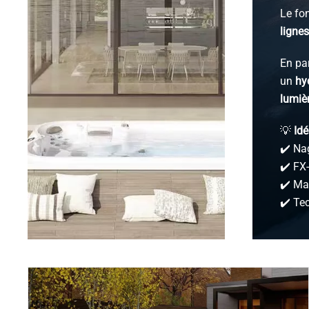
Le fo
lignes
En pa
un
hy
lumiè
💡
Idé
✔️ Nag
✔️ FX
✔️ Ma
✔️ Te