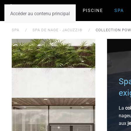
PISCINE
SPA
Accéder au contenu principal
SPA
SPA DE NAGE - JACUZZI®
COLLECTION PO
Spa
exi
La
co
nageu
aux
j