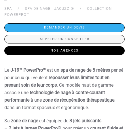
SPA
SPA DE NAGE - JACUZZI®
COLLECTION
POWERPRO™
DEMANDER UN DEVIS
APPELER UN CONSEILLER
NOS AGENCES
Le
J-19™ PowerPro™
est un
spa de nage de 5 mètres
pensé
pour ceux qui veulent
repousser leurs limites tout en
prenant soin de leur corps
. Ce modèle haut de gamme
associe une
technologie de nage à contre-courant
performante
à une
zone de récupération thérapeutique
,
dans un format spacieux et ergonomique.
Sa
zone de nage
est équipée de
3 jets puissants
:
–
2 jets à lames PowerPro®
pour créer un
courant fluide et