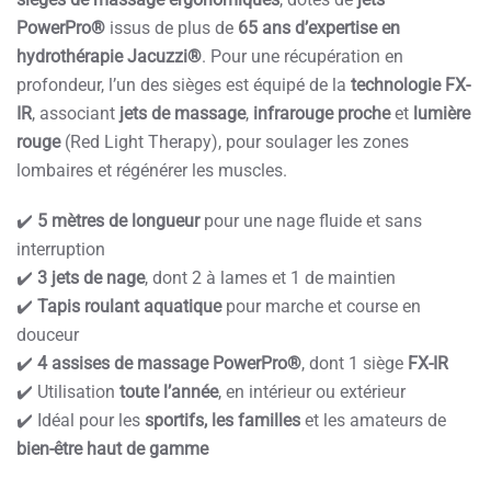
PowerPro®
issus de plus de
65 ans d’expertise en
hydrothérapie Jacuzzi®
. Pour une récupération en
profondeur, l’un des sièges est équipé de la
technologie FX-
IR
, associant
jets de massage
,
infrarouge proche
et
lumière
rouge
(Red Light Therapy), pour soulager les zones
lombaires et régénérer les muscles.
✔️
5 mètres de longueur
pour une nage fluide et sans
interruption
✔️
3 jets de nage
, dont 2 à lames et 1 de maintien
✔️
Tapis roulant aquatique
pour marche et course en
douceur
✔️
4 assises de massage PowerPro®
, dont 1 siège
FX-IR
✔️ Utilisation
toute l’année
, en intérieur ou extérieur
✔️ Idéal pour les
sportifs, les familles
et les amateurs de
bien-être haut de gamme