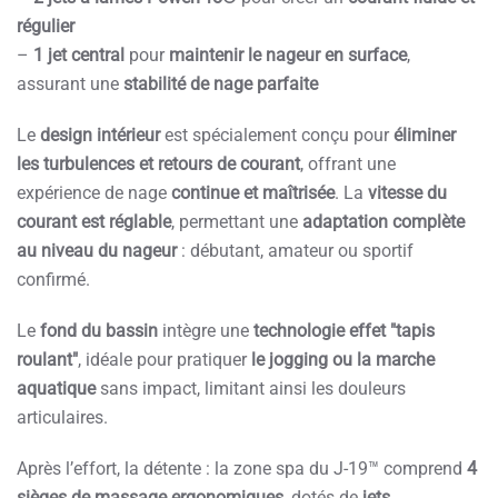
régulier
–
1 jet central
pour
maintenir le nageur en surface
,
assurant une
stabilité de nage parfaite
Le
design intérieur
est spécialement conçu pour
éliminer
les turbulences et retours de courant
, offrant une
expérience de nage
continue et maîtrisée
. La
vitesse du
courant est réglable
, permettant une
adaptation complète
au niveau du nageur
: débutant, amateur ou sportif
confirmé.
Le
fond du bassin
intègre une
technologie effet "tapis
roulant"
, idéale pour pratiquer
le jogging ou la marche
aquatique
sans impact, limitant ainsi les douleurs
articulaires.
Après l’effort, la détente : la zone spa du J-19™ comprend
4
sièges de massage ergonomiques
, dotés de
jets